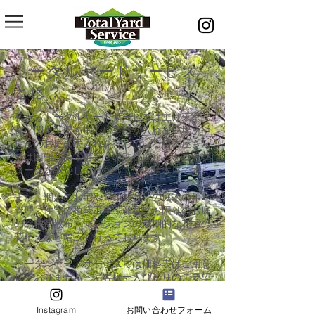
​トータルヤードサービス
とは？
私たちトータルヤードサービスは主に東京
都、関東近県を中心に重機が入れない場所や
通常のお庭の手入れを行っている植木屋さん
では困難な高木剪定、特殊伐採などをロープ
ワークを駆使して行なっている植木屋です。
また、個人のお宅やマンションの庭木の年間
管理、住宅の植栽工事、雑草にお困りのお庭
の除草剤散布、マンションの定期的な花壇の
花植えなど幅広く行っております。
トータルヤードサービスでは価格表はご用意
しておりません。お客様一人ひとりのご要望
に沿えるように現場調査を行い、お見積りを
作成しております。
Instagram
お問い合わせフォーム